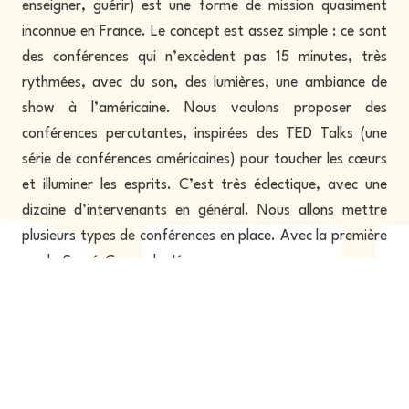
enseigner, guérir) est une forme de mission quasiment
inconnue en France. Le concept est assez simple : ce sont
des conférences qui n’excèdent pas 15 minutes, très
rythmées, avec du son, des lumières, une ambiance de
show à l’américaine. Nous voulons proposer des
conférences percutantes, inspirées des TED Talks (une
série de conférences américaines) pour toucher les cœurs
et illuminer les esprits. C’est très éclectique, avec une
dizaine d’intervenants en général. Nous allons mettre
plusieurs types de conférences en place. Avec la première
sur le Sacré-Cœur de Jésus, nous commençons avec un
format qui n’est pas vraiment Seth Talk : nous aurons
trois intervenants qui auront dix minutes chacun et qui
échangeront ensuite au cours d’une table ronde. Le but,
c’est que leur propos soit une forme de témoignage, face
au public.